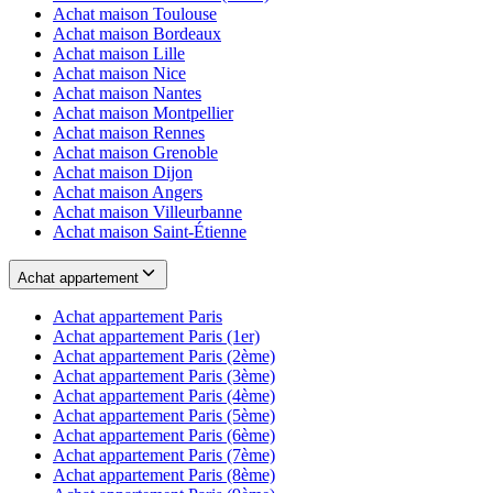
Achat maison
Toulouse
Achat maison
Bordeaux
Achat maison
Lille
Achat maison
Nice
Achat maison
Nantes
Achat maison
Montpellier
Achat maison
Rennes
Achat maison
Grenoble
Achat maison
Dijon
Achat maison
Angers
Achat maison
Villeurbanne
Achat maison
Saint-Étienne
Achat appartement
Achat appartement
Paris
Achat appartement
Paris (1er)
Achat appartement
Paris (2ème)
Achat appartement
Paris (3ème)
Achat appartement
Paris (4ème)
Achat appartement
Paris (5ème)
Achat appartement
Paris (6ème)
Achat appartement
Paris (7ème)
Achat appartement
Paris (8ème)