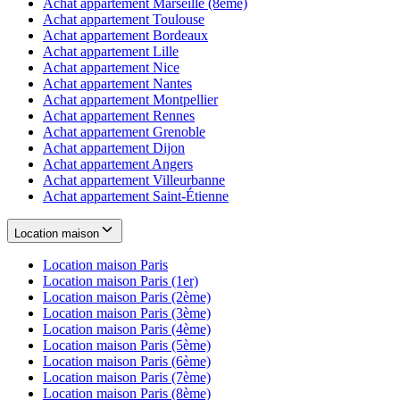
Achat appartement
Marseille (8ème)
Achat appartement
Toulouse
Achat appartement
Bordeaux
Achat appartement
Lille
Achat appartement
Nice
Achat appartement
Nantes
Achat appartement
Montpellier
Achat appartement
Rennes
Achat appartement
Grenoble
Achat appartement
Dijon
Achat appartement
Angers
Achat appartement
Villeurbanne
Achat appartement
Saint-Étienne
Location maison
Location maison
Paris
Location maison
Paris (1er)
Location maison
Paris (2ème)
Location maison
Paris (3ème)
Location maison
Paris (4ème)
Location maison
Paris (5ème)
Location maison
Paris (6ème)
Location maison
Paris (7ème)
Location maison
Paris (8ème)