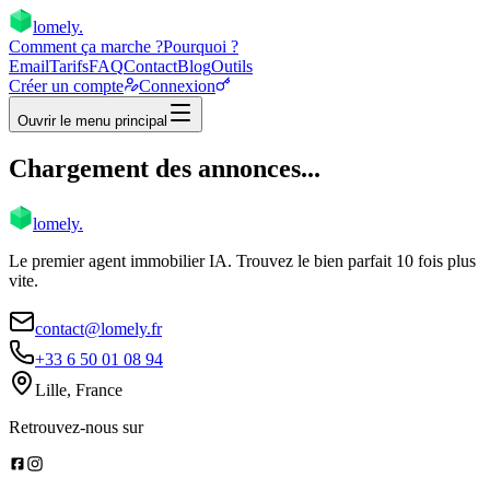
lomely
.
Comment ça marche ?
Pourquoi ?
Email
Tarifs
FAQ
Contact
Blog
Outils
Créer un compte
Connexion
Ouvrir le menu principal
Chargement des annonces...
lomely
.
Le premier agent immobilier IA. Trouvez le bien parfait 10 fois plus
vite.
contact@lomely.fr
+33 6 50 01 08 94
Lille, France
Retrouvez-nous sur