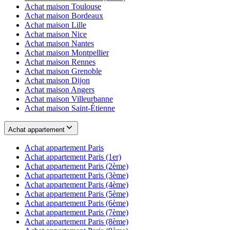
Achat maison
Toulouse
Achat maison
Bordeaux
Achat maison
Lille
Achat maison
Nice
Achat maison
Nantes
Achat maison
Montpellier
Achat maison
Rennes
Achat maison
Grenoble
Achat maison
Dijon
Achat maison
Angers
Achat maison
Villeurbanne
Achat maison
Saint-Étienne
Achat appartement
Achat appartement
Paris
Achat appartement
Paris (1er)
Achat appartement
Paris (2ème)
Achat appartement
Paris (3ème)
Achat appartement
Paris (4ème)
Achat appartement
Paris (5ème)
Achat appartement
Paris (6ème)
Achat appartement
Paris (7ème)
Achat appartement
Paris (8ème)