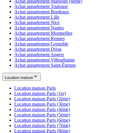
Achat appartement
Marseille (8ème)
Achat appartement
Toulouse
Achat appartement
Bordeaux
Achat appartement
Lille
Achat appartement
Nice
Achat appartement
Nantes
Achat appartement
Montpellier
Achat appartement
Rennes
Achat appartement
Grenoble
Achat appartement
Dijon
Achat appartement
Angers
Achat appartement
Villeurbanne
Achat appartement
Saint-Étienne
Location maison
Location maison
Paris
Location maison
Paris (1er)
Location maison
Paris (2ème)
Location maison
Paris (3ème)
Location maison
Paris (4ème)
Location maison
Paris (5ème)
Location maison
Paris (6ème)
Location maison
Paris (7ème)
Location maison
Paris (8ème)