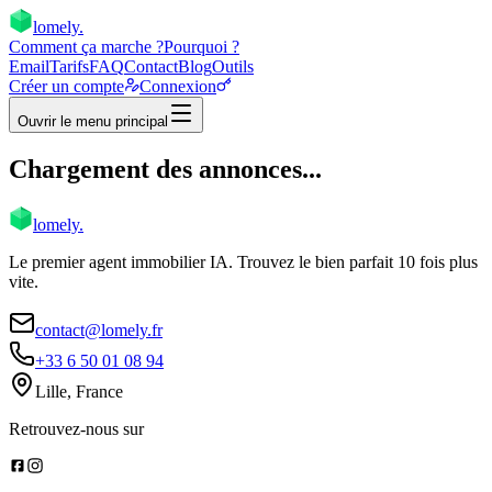
lomely
.
Comment ça marche ?
Pourquoi ?
Email
Tarifs
FAQ
Contact
Blog
Outils
Créer un compte
Connexion
Ouvrir le menu principal
Chargement des annonces...
lomely
.
Le premier agent immobilier IA. Trouvez le bien parfait 10 fois plus
vite.
contact@lomely.fr
+33 6 50 01 08 94
Lille, France
Retrouvez-nous sur