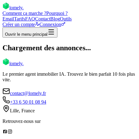
lomely
.
Comment ça marche ?
Pourquoi ?
Email
Tarifs
FAQ
Contact
Blog
Outils
Créer un compte
Connexion
Ouvrir le menu principal
Chargement des annonces...
lomely
.
Le premier agent immobilier IA. Trouvez le bien parfait 10 fois plus
vite.
contact@lomely.fr
+33 6 50 01 08 94
Lille, France
Retrouvez-nous sur