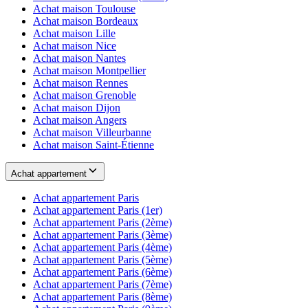
Achat maison
Toulouse
Achat maison
Bordeaux
Achat maison
Lille
Achat maison
Nice
Achat maison
Nantes
Achat maison
Montpellier
Achat maison
Rennes
Achat maison
Grenoble
Achat maison
Dijon
Achat maison
Angers
Achat maison
Villeurbanne
Achat maison
Saint-Étienne
Achat appartement
Achat appartement
Paris
Achat appartement
Paris (1er)
Achat appartement
Paris (2ème)
Achat appartement
Paris (3ème)
Achat appartement
Paris (4ème)
Achat appartement
Paris (5ème)
Achat appartement
Paris (6ème)
Achat appartement
Paris (7ème)
Achat appartement
Paris (8ème)