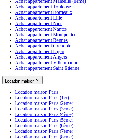
Achat appartement
Marseille (8ème)
Achat appartement
Toulouse
Achat appartement
Bordeaux
Achat appartement
Lille
Achat appartement
Nice
Achat appartement
Nantes
Achat appartement
Montpellier
Achat appartement
Rennes
Achat appartement
Grenoble
Achat appartement
Dijon
Achat appartement
Angers
Achat appartement
Villeurbanne
Achat appartement
Saint-Étienne
Location maison
Location maison
Paris
Location maison
Paris (1er)
Location maison
Paris (2ème)
Location maison
Paris (3ème)
Location maison
Paris (4ème)
Location maison
Paris (5ème)
Location maison
Paris (6ème)
Location maison
Paris (7ème)
Location maison
Paris (8ème)